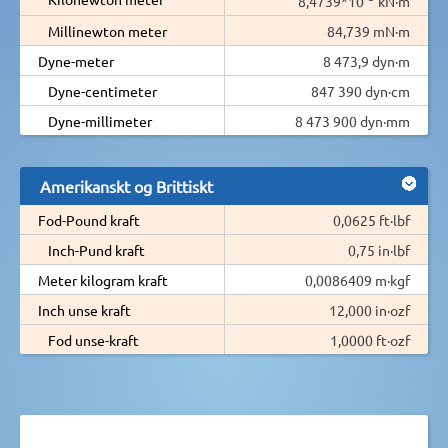
8,4739*10
kN·m
Millinewton meter
84,739 mN·m
Dyne-meter
8 473,9 dyn·m
Dyne-centimeter
847 390 dyn·cm
Dyne-millimeter
8 473 900 dyn·mm
Amerikanskt og Brittiskt
Fod-Pound kraft
0,0625 ft·lbf
Inch-Pund kraft
0,75 in·lbf
Meter kilogram kraft
0,0086409 m·kgf
Inch unse kraft
12,000 in·ozf
Fod unse-kraft
1,0000 ft·ozf