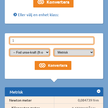
Eller välj en enhet klass:
Metrisk
Newton meter
0,084739 N·m
-5
Kilonewton meter