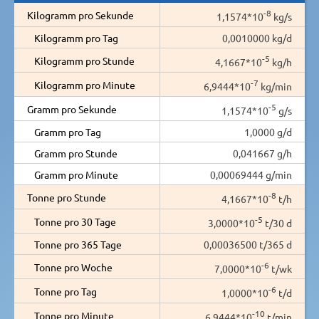
-8
Kilogramm pro Sekunde
1,1574*10
kg/s
Kilogramm pro Tag
0,0010000 kg/d
-5
Kilogramm pro Stunde
4,1667*10
kg/h
-7
Kilogramm pro Minute
6,9444*10
kg/min
-5
Gramm pro Sekunde
1,1574*10
g/s
Gramm pro Tag
1,0000 g/d
Gramm pro Stunde
0,041667 g/h
Gramm pro Minute
0,00069444 g/min
-8
Tonne pro Stunde
4,1667*10
t/h
-5
Tonne pro 30 Tage
3,0000*10
t/30 d
Tonne pro 365 Tage
0,00036500 t/365 d
-6
Tonne pro Woche
7,0000*10
t/wk
-6
Tonne pro Tag
1,0000*10
t/d
-10
Tonne pro Minute
6,9444*10
t/min