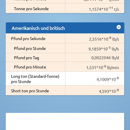
-11
Tonne pro Sekunde
1,1574*10
t/s
Amerikanisch und britisch
-8
Pfund pro Sekunde
2,5516*10
lb/s
-5
Pfund pro Stunde
9,1859*10
lb/h
Pfund pro Tag
0,0022046 lb/d
-6
Pfund pro Minute
1,531*10
lb/min
Long ton (Standard-Tonne)
-8
4,1009*10
pro Stunde
-8
Short ton pro Stunde
4,593*10