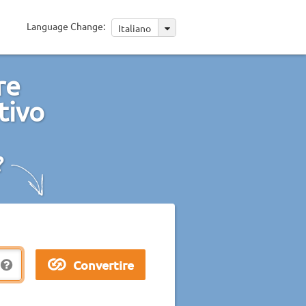
Language Change:
Italiano
re
tivo
?