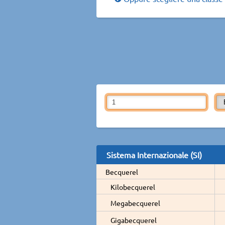
Sistema Internazionale (SI)
Becquerel
Kilobecquerel
Megabecquerel
Gigabecquerel