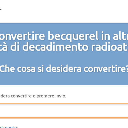
onvertire becquerel in alt
tà di decadimento radioat
Che cosa si desidera convertire
sidera convertire e premere Invio.
di quote: