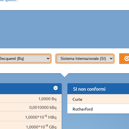
SI non conformi
1,0000 Bq
Curie
0,0010000 kBq
Rutherford
-6
1,0000*10
MBq
-9
1,0000*10
GBq