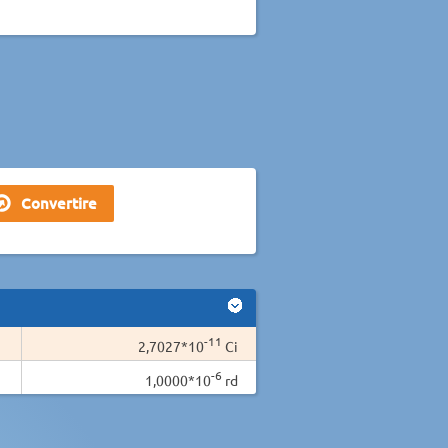
-11
2,7027*10
Ci
-6
1,0000*10
rd