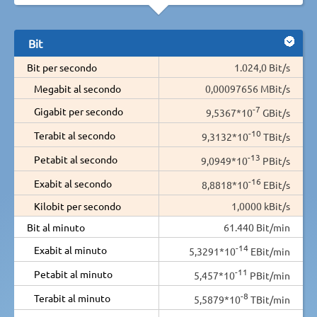
Bit
Bit per secondo
1.024,0 Bit/s
Megabit al secondo
0,00097656 MBit/s
-7
Gigabit per secondo
9,5367*10
GBit/s
-10
Terabit al secondo
9,3132*10
TBit/s
-13
Petabit al secondo
9,0949*10
PBit/s
-16
Exabit al secondo
8,8818*10
EBit/s
Kilobit per secondo
1,0000 kBit/s
Bit al minuto
61.440 Bit/min
-14
Exabit al minuto
5,3291*10
EBit/min
-11
Petabit al minuto
5,457*10
PBit/min
-8
Terabit al minuto
5,5879*10
TBit/min