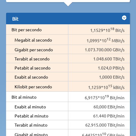
Bit
18
Bit per secondo
1,1529*10
Bit/s
12
Megabit al secondo
1,0995*10
MBit/s
Gigabit per secondo
1.073.700.000 GBit/s
Terabit al secondo
1.048.600 TBit/s
Petabit al secondo
1.024,0 PBit/s
Exabit al secondo
1,0000 EBit/s
15
Kilobit per secondo
1,1259*10
kBit/s
19
Bit al minuto
6,9175*10
Bit/min
Exabit al minuto
60,000 EBit/min
Petabit al minuto
61.440 PBit/min
Terabit al minuto
62.915.000 TBit/min
10
Gigabit al minuto
6,4425*10
GBit/min