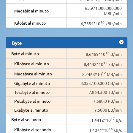
65.971.000.000.000
Megabit al minuto
MBit/min
16
Kilobit al minuto
6,7554*10
kBit/min
Byte
18
Byte al minuto
8,6469*10
B/min
15
Kilobyte al minuto
8,4442*10
kB/min
12
Megabyte al minuto
8,2463*10
MB/min
Gigabyte al minuto
8.053.100.000 GB/min
Terabyte al minuto
7.864.300 TB/min
Petabyte al minuto
7.680,0 PB/min
Exabyte al minuto
7,5000 EB/min
17
Byte al secondo
1,4412*10
B/s
14
Kilobyte al secondo
1,4074*10
kB/s