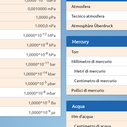
Atmosfera
0,0010000 mPa
Tecnico atmosfera
1,0000 µPa
1.000,0 nPa
Atmosphäre Überdruck
-12
1,0000*10
MPa
Mercury
-9
1,0000*10
kPa
Torr
-8
1,0000*10
hPa
Millimetro di mercurio
-11
1,0000*10
bar
Metri di mercurio
-14
1,0000*10
kbar
Centimetro di mercurio
-5
1,0000*10
µbar
Pollici di mercurio
-8
1,0000*10
mbar
-5
1,0000*10
Ba
Acqua
-9
1,0000*10
pz
Mm d'acqua
Centimetro di acqua