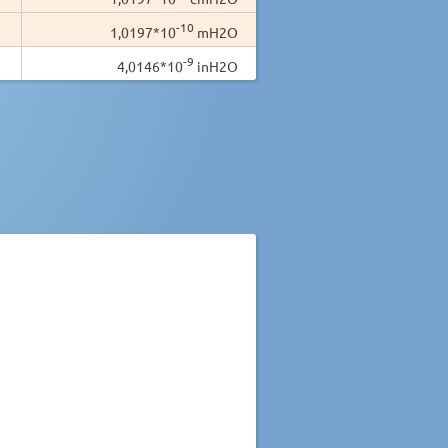
-10
1,0197*10
mH2O
-9
4,0146*10
inH2O