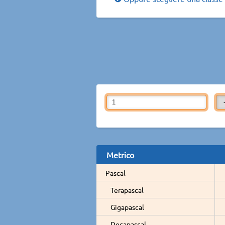
Metrico
Pascal
Terapascal
Gigapascal
Decapascal