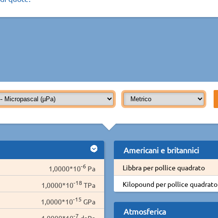
Americani e britannici
-6
Libbra per pollice quadrato
1,0000*10
Pa
-18
Kilopound per pollice quadrato
1,0000*10
TPa
-15
1,0000*10
GPa
Atmosferica
-7
1,0000*10
daPa