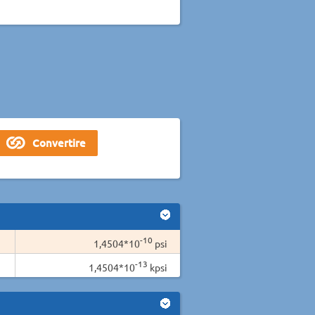
-10
1,4504*10
psi
-13
1,4504*10
kpsi