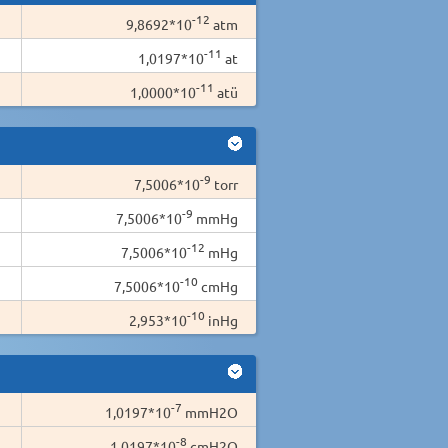
-12
9,8692*10
atm
-11
1,0197*10
at
-11
1,0000*10
atü
-9
7,5006*10
torr
-9
7,5006*10
mmHg
-12
7,5006*10
mHg
-10
7,5006*10
cmHg
-10
2,953*10
inHg
-7
1,0197*10
mmH2O
-8
1,0197*10
cmH2O