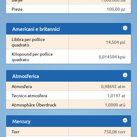
Pieze
100,00 pz
Americani e britannici
Libbra per pollice
14,504 psi
quadrato
Kilopound per pollice
0,014504 kpsi
quadrato
Atmosferica
Atmosfera
0,98692 atm
Tecnico atmosfera
1,0197 at
Atmosphäre Überdruck
1,0000 atü
Mercury
Torr
750,06 torr