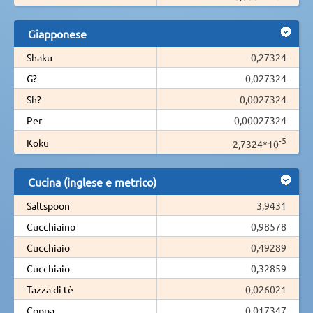
Giapponese
Shaku
0,27324
G?
0,027324
Sh?
0,0027324
Per
0,00027324
-5
Koku
2,7324*10
Cucina (inglese e metrico)
Saltspoon
3,9431
Cucchiaino
0,98578
Cucchiaio
0,49289
Cucchiaio
0,32859
Tazza di tè
0,026021
Coppa
0,017347