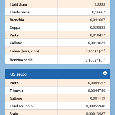
Fluid dram
1,3333
Fluido oncia
0,16667
Branchia
0,041667
Coppa
0,020833
Pinta
0,010417
Gallone
0,0013021
-5
Canna (birra, vino)
4,2003*10
-5
Benzina barile
3,1002*10
US secco
Pinta
0,0089517
Trimestre
0,0044759
Gallone
0,001119
Fluid scrupolo
0,00055948
Staio
0,00013987