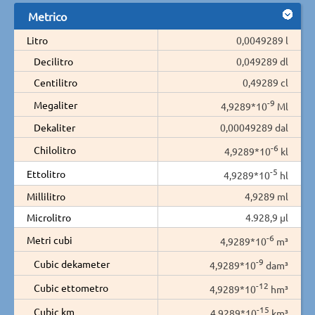
Metrico
Litro
0,0049289 l
Decilitro
0,049289 dl
Centilitro
0,49289 cl
-9
Megaliter
4,9289*10
Ml
Dekaliter
0,00049289 dal
-6
Chilolitro
4,9289*10
kl
-5
Ettolitro
4,9289*10
hl
Millilitro
4,9289 ml
Microlitro
4.928,9 µl
-6
Metri cubi
4,9289*10
m³
-9
Cubic dekameter
4,9289*10
dam³
-12
Cubic ettometro
4,9289*10
hm³
-15
Cubic km
4,9289*10
km³