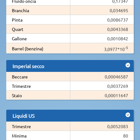
Fluido oncia
0,17347
Branchia
0,034695
Pinta
0,0086737
Quart
0,0043368
Gallone
0,0010842
-5
Barrel (benzina)
3,0977*10
Imperial secco
Beccare
0,00046587
Trimestre
0,0037269
Staio
0,00011647
Liquidi US
Trimestre
0,0052083
Minima
80