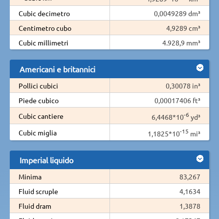
Cubic decimetro
0,0049289 dm³
Centimetro cubo
4,9289 cm³
Cubic millimetri
4.928,9 mm³
Americani e britannici
Pollici cubici
0,30078 in³
Piede cubico
0,00017406 ft³
-6
Cubic cantiere
6,4468*10
yd³
-15
Cubic miglia
1,1825*10
mi³
Imperial liquido
Minima
83,267
Fluid scruple
4,1634
Fluid dram
1,3878