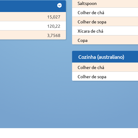
Saltspoon
Colher de chá
15,027
Colher de sopa
120,22
Xícara de chá
3,7568
Copa
Cozinha (australiano)
Colher de chá
Colher de sopa