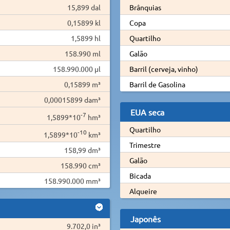
15,899 dal
Brânquias
0,15899 kl
Copa
1,5899 hl
Quartilho
158.990 ml
Galão
158.990.000 µl
Barril (cerveja, vinho)
0,15899 m³
Barril de Gasolina
0,00015899 dam³
EUA seca
-7
1,5899*10
hm³
Quartilho
-10
1,5899*10
km³
Trimestre
158,99 dm³
Galão
158.990 cm³
Bicada
158.990.000 mm³
Alqueire
Japonês
9.702,0 in³