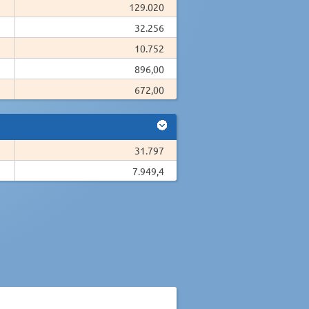
129.020
32.256
10.752
896,00
672,00
31.797
7.949,4