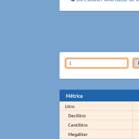
Métrica
Litro
Decilitro
Centilitro
Megaliter