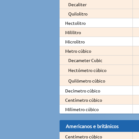
Decaliter
Quilolitro
Hectolitro
Mililitro
Microlitro
Metro cúbico
Decameter Cubic
Hectómetro cúbico
Quilômetro cúbico
Decímetro cúbico
Centímetro cúbico
Milímetro cúbico
Americanos e britânicos
Centímetro cúbico