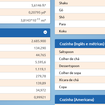
Shaku
5,6146 ft³
Gō
0,20795 yd³
Shō
-11
3,8143*10
mi³
Para
Koku
2.685.900
Cozinha (Inglês e métricas)
134.290
Saltspoon
44.765
Colher de chá
5.595,6
Dessertspoon
1.119,1
Colher de sopa
279,78
Xícara de chá
139,89
Copa
34,972
0,99921
Cozinha (Americana)