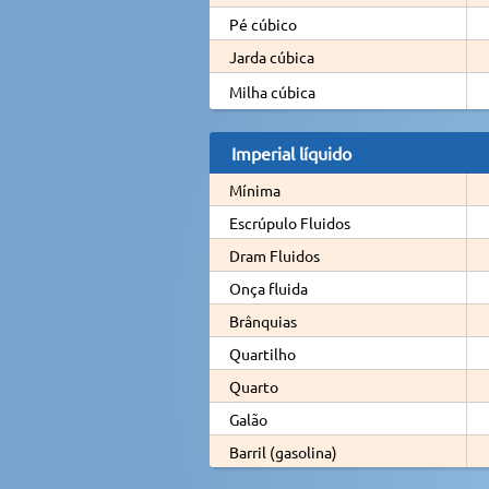
Pé cúbico
Jarda cúbica
Milha cúbica
Imperial líquido
Mínima
Escrúpulo Fluidos
Dram Fluidos
Onça fluida
Brânquias
Quartilho
Quarto
Galão
Barril (gasolina)