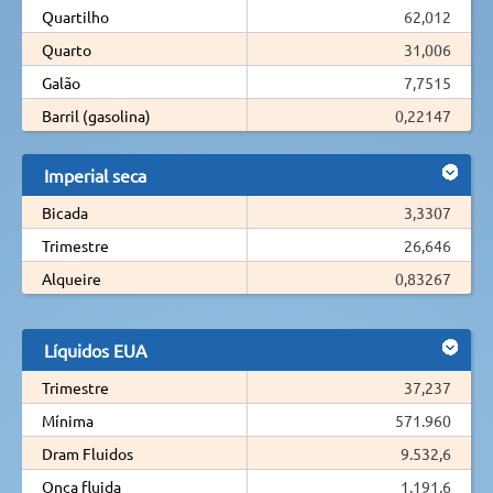
Quartilho
62,012
Quarto
31,006
Galão
7,7515
Barril (gasolina)
0,22147
Imperial seca
Bicada
3,3307
Trimestre
26,646
Alqueire
0,83267
Líquidos EUA
Trimestre
37,237
Mínima
571.960
Dram Fluidos
9.532,6
Onça fluida
1.191,6