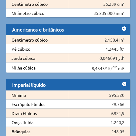
Centímetro cúbico
35.239 cm³
Milímetro cúbico
35.239.000 mm³
Americanos e britânicos
Centímetro cúbico
2.150,4 in³
Pé cúbico
1,2445 ft³
Jarda cúbica
0,046091 yd³
-12
Milha cúbica
8,4543*10
mi³
Imperial líquido
Mínima
595.320
Escrúpulo Fluidos
29.766
Dram Fluidos
9.921,9
Onça fluida
1.240,2
Brânquias
248,05