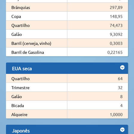
Brânquias
297,89
Copa
148,95
Quartilho
74,473
Galão
9,3092
Barril (cerveja, vinho)
0,3003
Barril de Gasolina
0,22165
EUA seca
Quartilho
64
Trimestre
32
Galão
8
Bicada
4
Alqueire
1,0000
Japonês