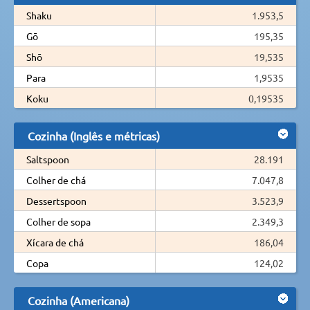
Shaku
1.953,5
Gō
195,35
Shō
19,535
Para
1,9535
Koku
0,19535
Cozinha (Inglês e métricas)
Saltspoon
28.191
Colher de chá
7.047,8
Dessertspoon
3.523,9
Colher de sopa
2.349,3
Xícara de chá
186,04
Copa
124,02
Cozinha (Americana)