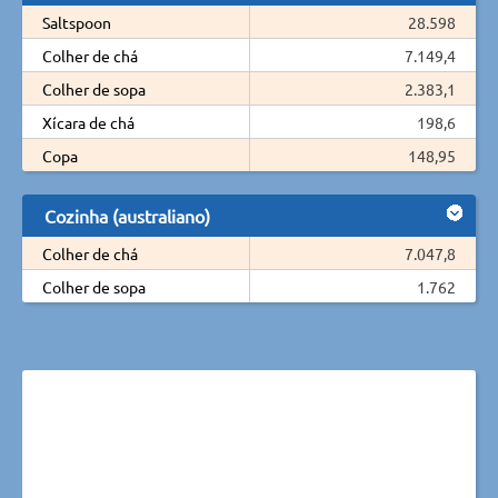
Saltspoon
28.598
Colher de chá
7.149,4
Colher de sopa
2.383,1
Xícara de chá
198,6
Copa
148,95
Cozinha (australiano)
Colher de chá
7.047,8
Colher de sopa
1.762