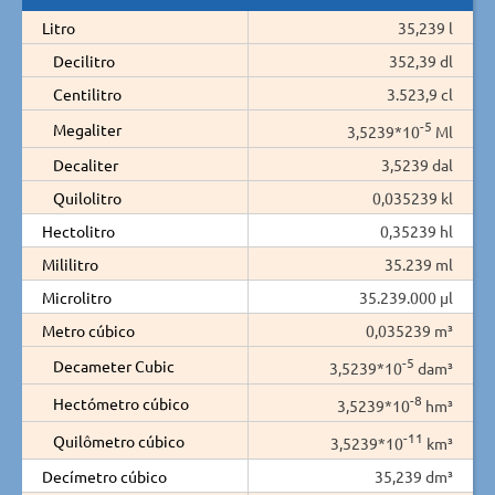
Litro
35,239 l
Decilitro
352,39 dl
Centilitro
3.523,9 cl
-5
Megaliter
3,5239*10
Ml
Decaliter
3,5239 dal
Quilolitro
0,035239 kl
Hectolitro
0,35239 hl
Mililitro
35.239 ml
Microlitro
35.239.000 µl
Metro cúbico
0,035239 m³
-5
Decameter Cubic
3,5239*10
dam³
-8
Hectómetro cúbico
3,5239*10
hm³
-11
Quilômetro cúbico
3,5239*10
km³
Decímetro cúbico
35,239 dm³