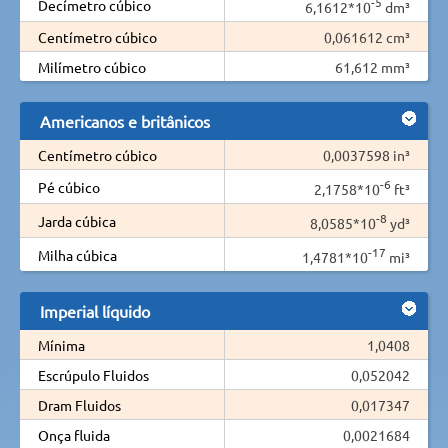
-5
Decímetro cúbico
6,1612*10
dm³
Centímetro cúbico
0,061612 cm³
Milímetro cúbico
61,612 mm³
Americanos e britânicos
Centímetro cúbico
0,0037598 in³
-6
Pé cúbico
2,1758*10
ft³
-8
Jarda cúbica
8,0585*10
yd³
-17
Milha cúbica
1,4781*10
mi³
Imperial líquido
Mínima
1,0408
Escrúpulo Fluidos
0,052042
Dram Fluidos
0,017347
Onça fluida
0,0021684