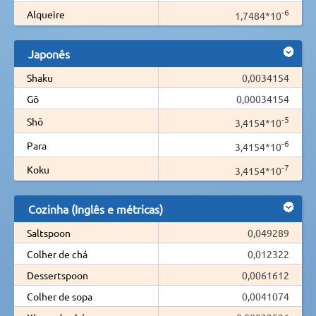
-6
Alqueire
1,7484*10
Japonês
Shaku
0,0034154
Gō
0,00034154
-5
Shō
3,4154*10
-6
Para
3,4154*10
-7
Koku
3,4154*10
Cozinha (Inglês e métricas)
Saltspoon
0,049289
Colher de chá
0,012322
Dessertspoon
0,0061612
Colher de sopa
0,0041074