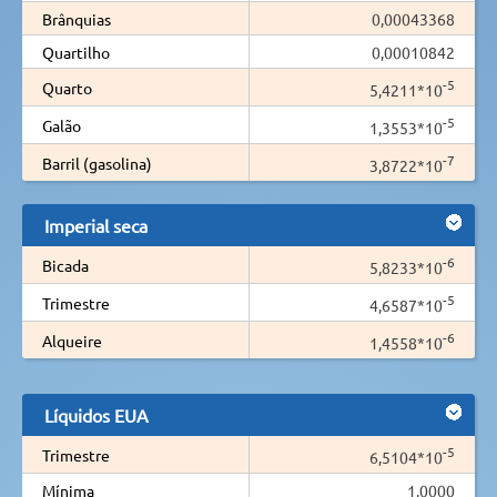
Brânquias
0,00043368
Quartilho
0,00010842
-5
Quarto
5,4211*10
-5
Galão
1,3553*10
-7
Barril (gasolina)
3,8722*10
Imperial seca
-6
Bicada
5,8233*10
-5
Trimestre
4,6587*10
-6
Alqueire
1,4558*10
Líquidos EUA
-5
Trimestre
6,5104*10
Mínima
1,0000