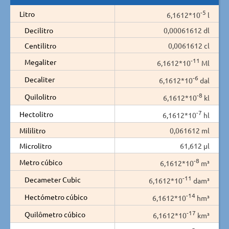
-5
Litro
6,1612*10
l
Decilitro
0,00061612 dl
Centilitro
0,0061612 cl
-11
Megaliter
6,1612*10
Ml
-6
Decaliter
6,1612*10
dal
-8
Quilolitro
6,1612*10
kl
-7
Hectolitro
6,1612*10
hl
Mililitro
0,061612 ml
Microlitro
61,612 µl
-8
Metro cúbico
6,1612*10
m³
-11
Decameter Cubic
6,1612*10
dam³
-14
Hectómetro cúbico
6,1612*10
hm³
-17
Quilômetro cúbico
6,1612*10
km³