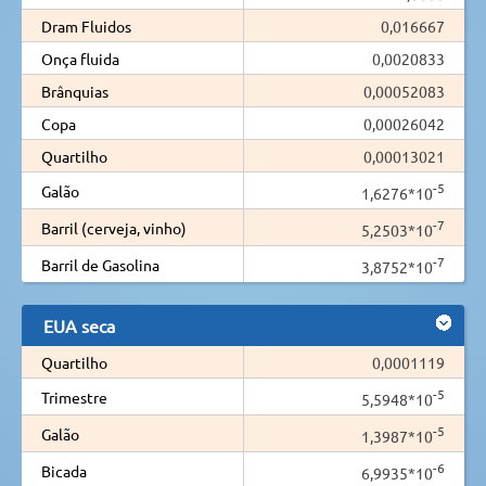
Dram Fluidos
0,016667
Onça fluida
0,0020833
Brânquias
0,00052083
Copa
0,00026042
Quartilho
0,00013021
-5
Galão
1,6276*10
-7
Barril (cerveja, vinho)
5,2503*10
-7
Barril de Gasolina
3,8752*10
EUA seca
Quartilho
0,0001119
-5
Trimestre
5,5948*10
-5
Galão
1,3987*10
-6
Bicada
6,9935*10