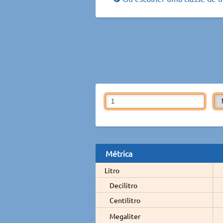
Métrica
Litro
Decilitro
Centilitro
Megaliter