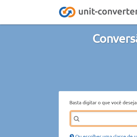
Conversã
Basta digitar o que você desej
Ou escolher uma classe de u