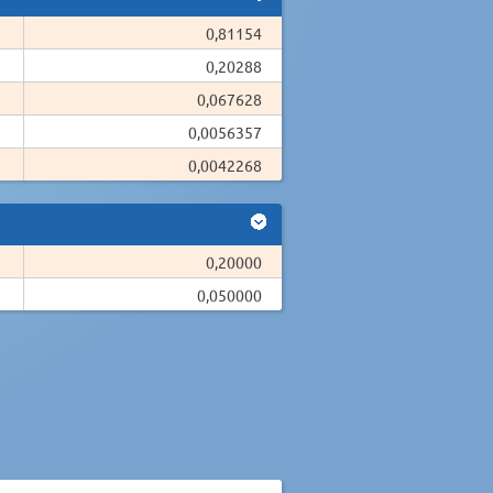
0,81154
0,20288
0,067628
0,0056357
0,0042268
0,20000
0,050000