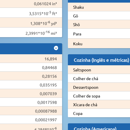
0,061024 in³
Shaku
-5
3,5315*10
ft³
Gō
-6
1,308*10
yd³
Shō
-16
2,3991*10
mi³
Para
Koku
16,894
Cozinha (Inglês e métricas)
0,84468
Saltspoon
0,28156
Colher de chá
0,035195
Dessertspoon
0,007039
Colher de sopa
0,0017598
Xícara de chá
0,00087988
Copa
0,00021997
-6
Cozinha (Americana)
6,2848*10