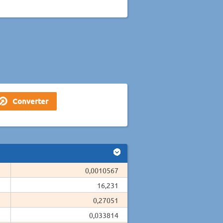
0,0010567
16,231
0,27051
0,033814