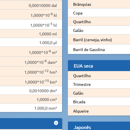
Brânquias
0,00010000 dal
Copa
-6
1,0000*10
kl
Quartilho
-5
1,0000*10
hl
Galão
1,0000 ml
Barril (cerveja, vinho)
1.000,0 µl
Barril de Gasolina
-6
1,0000*10
m³
-9
1,0000*10
dam³
EUA seca
-12
1,0000*10
hm³
Quartilho
-15
1,0000*10
km³
Trimestre
0,0010000 dm³
Galão
1,0000 cm³
Bicada
1.000,0 mm³
Alqueire
Japonês