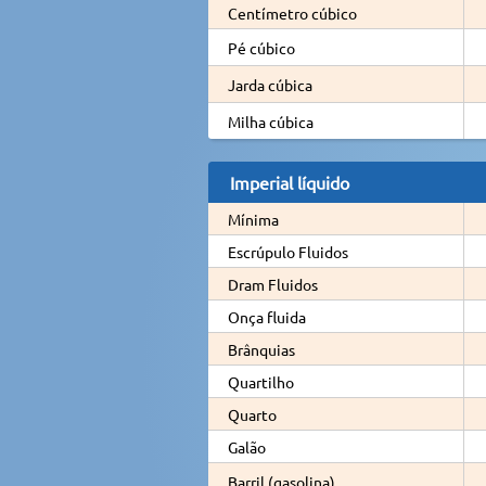
Centímetro cúbico
Pé cúbico
Jarda cúbica
Milha cúbica
Imperial líquido
Mínima
Escrúpulo Fluidos
Dram Fluidos
Onça fluida
Brânquias
Quartilho
Quarto
Galão
Barril (gasolina)