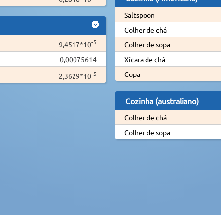
Saltspoon
Colher de chá
-5
9,4517*10
Colher de sopa
0,00075614
Xícara de chá
-5
Copa
2,3629*10
Cozinha (australiano)
Colher de chá
Colher de sopa