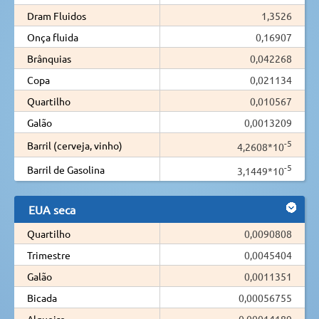
Dram Fluidos
1,3526
Onça fluida
0,16907
Brânquias
0,042268
Copa
0,021134
Quartilho
0,010567
Galão
0,0013209
-5
Barril (cerveja, vinho)
4,2608*10
-5
Barril de Gasolina
3,1449*10
EUA seca
Quartilho
0,0090808
Trimestre
0,0045404
Galão
0,0011351
Bicada
0,00056755
Alqueire
0,00014189