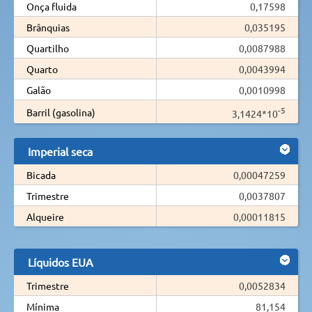
Onça fluida
0,17598
Brânquias
0,035195
Quartilho
0,0087988
Quarto
0,0043994
Galão
0,0010998
-5
Barril (gasolina)
3,1424*10
Imperial seca
Bicada
0,00047259
Trimestre
0,0037807
Alqueire
0,00011815
Líquidos EUA
Trimestre
0,0052834
Mínima
81,154