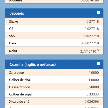
Japonês
Shaku
0,27718
Gō
0,027718
Shō
0,0027718
Para
0,00027718
-5
Koku
2,7718*10
Cozinha (Inglês e métricas)
Saltspoon
4,0000
Colher de chá
1,0000
Dessertspoon
0,50000
Colher de sopa
0,33333
Xícara de chá
0,026396