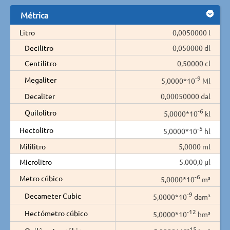
Métrica
Litro
0,0050000 l
Decilitro
0,050000 dl
Centilitro
0,50000 cl
-9
Megaliter
5,0000*10
Ml
Decaliter
0,00050000 dal
-6
Quilolitro
5,0000*10
kl
-5
Hectolitro
5,0000*10
hl
Mililitro
5,0000 ml
Microlitro
5.000,0 µl
-6
Metro cúbico
5,0000*10
m³
-9
Decameter Cubic
5,0000*10
dam³
-12
Hectómetro cúbico
5,0000*10
hm³
-15