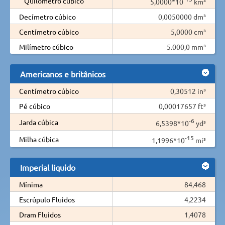
Quilômetro cúbico
5,0000*10
km³
Decímetro cúbico
0,0050000 dm³
Centímetro cúbico
5,0000 cm³
Milímetro cúbico
5.000,0 mm³
Americanos e britânicos
Centímetro cúbico
0,30512 in³
Pé cúbico
0,00017657 ft³
-6
Jarda cúbica
6,5398*10
yd³
-15
Milha cúbica
1,1996*10
mi³
Imperial líquido
Mínima
84,468
Escrúpulo Fluidos
4,2234
Dram Fluidos
1,4078