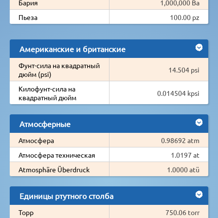
Бария
1,000,000 Ba
Пьеза
100.00 pz
Американские и британские
Фунт-сила на квадратный
14.504 psi
дюйм (psi)
Килофунт-сила на
0.014504 kpsi
квадратный дюйм
Атмосферные
Атмосфера
0.98692 atm
Атмосфера техническая
1.0197 at
Atmosphäre Überdruck
1.0000 atü
Единицы ртутного столба
Торр
750.06 torr