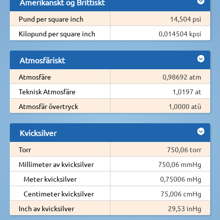
Amerikanskt og Brittiskt
Pund per square inch
14,504 psi
Kilopund per square inch
0,014504 kpsi
Atmosfäriskt
Atmosfäre
0,98692 atm
Teknisk Atmosfäre
1,0197 at
Atmosfär övertryck
1,0000 atü
Kvicksilver
Torr
750,06 torr
Millimeter av kvicksilver
750,06 mmHg
Meter kvicksilver
0,75006 mHg
Centimeter kvicksilver
75,006 cmHg
Inch av kvicksilver
29,53 inHg