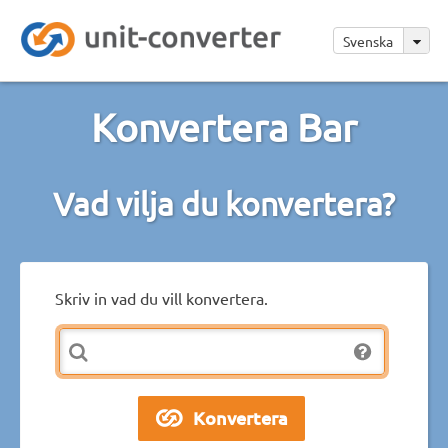
Svenska
Konvertera Bar
Vad vilja du konvertera?
Skriv in vad du vill konvertera.