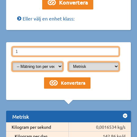
Eller välj en enhet klass:
Metrisk
Kilogram per sekund
0,0016534 kg/s
Kilogram per dag
142,86 kg/d