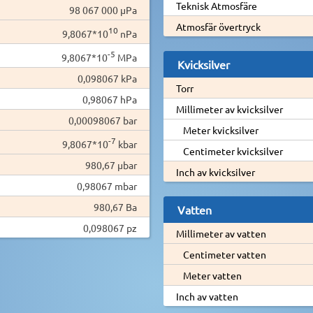
Teknisk Atmosfäre
98 067 000 µPa
Atmosfär övertryck
10
9,8067*10
nPa
-5
9,8067*10
MPa
Kvicksilver
0,098067 kPa
Torr
0,98067 hPa
Millimeter av kvicksilver
0,00098067 bar
Meter kvicksilver
-7
9,8067*10
kbar
Centimeter kvicksilver
980,67 µbar
Inch av kvicksilver
0,98067 mbar
980,67 Ba
Vatten
0,098067 pz
Millimeter av vatten
Centimeter vatten
Meter vatten
Inch av vatten