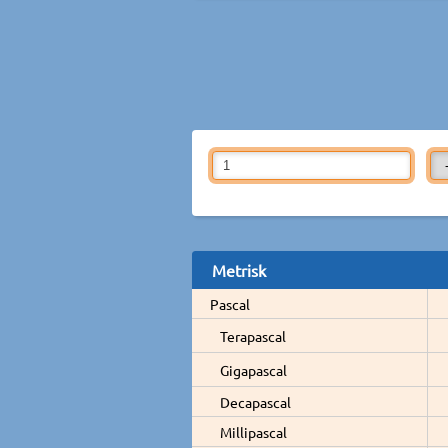
Metrisk
Pascal
Terapascal
Gigapascal
Decapascal
Millipascal