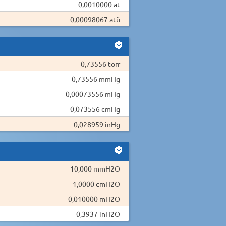
0,0010000 at
0,00098067 atü
0,73556 torr
0,73556 mmHg
0,00073556 mHg
0,073556 cmHg
0,028959 inHg
10,000 mmH2O
1,0000 cmH2O
0,010000 mH2O
0,3937 inH2O