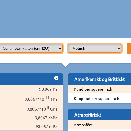
Amerikanskt og Brittiskt
98,067 Pa
Pund per square inch
-11
Kilopund per square inch
9,8067*10
TPa
-8
9,8067*10
GPa
Atmosfäriskt
9,8067 daPa
Atmosfäre
98 067 mPa