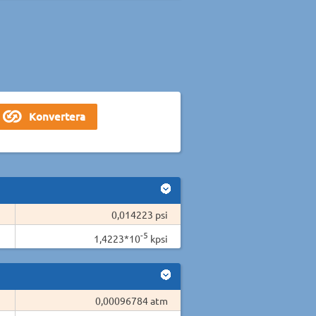
0,014223 psi
-5
1,4223*10
kpsi
0,00096784 atm