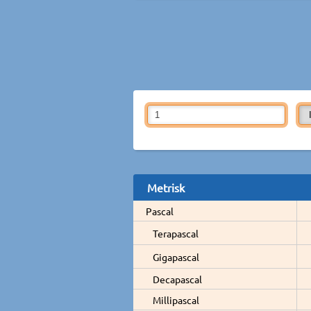
Metrisk
Pascal
Terapascal
Gigapascal
Decapascal
Millipascal