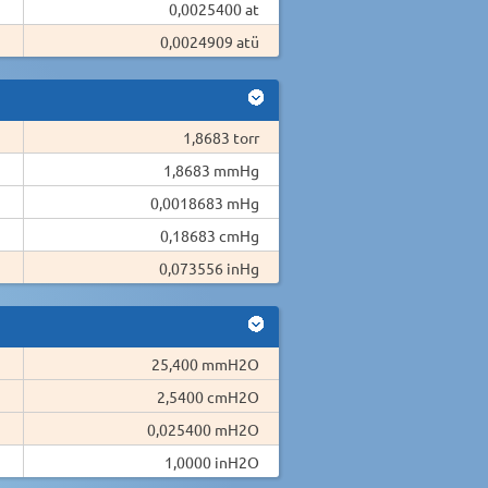
0,0025400 at
0,0024909 atü
1,8683 torr
1,8683 mmHg
0,0018683 mHg
0,18683 cmHg
0,073556 inHg
25,400 mmH2O
2,5400 cmH2O
0,025400 mH2O
1,0000 inH2O