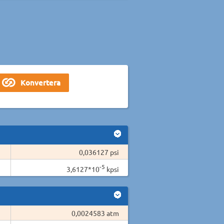
0,036127 psi
-5
3,6127*10
kpsi
0,0024583 atm