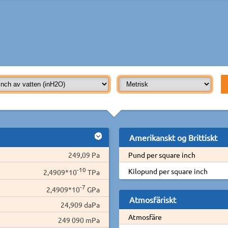
Amerikanskt og Brittiskt
249,09 Pa
Pund per square inch
-10
Kilopund per square inch
2,4909*10
TPa
-7
2,4909*10
GPa
Atmosfäriskt
24,909 daPa
Atmosfäre
249 090 mPa