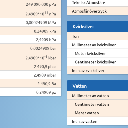
Teknisk Atmosfäre
249 090 000 µPa
Atmosfär övertryck
11
2,4909*10
nPa
0,00024909 MPa
Kvicksilver
0,24909 kPa
Torr
2,4909 hPa
Millimeter av kvicksilver
0,0024909 bar
Meter kvicksilver
-6
2,4909*10
kbar
Centimeter kvicksilver
2 490,9 µbar
Inch av kvicksilver
2,4909 mbar
2 490,9 Ba
Vatten
0,24909 pz
Millimeter av vatten
Centimeter vatten
Meter vatten
Inch av vatten