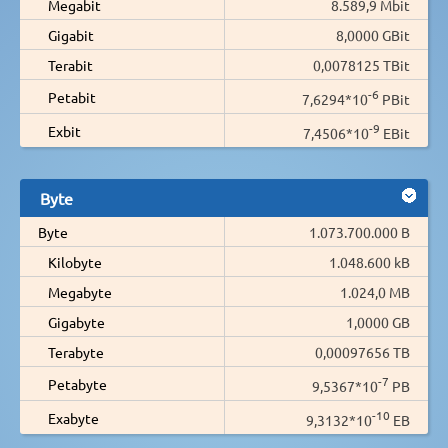
Megabit
8.589,9 Mbit
Gigabit
8,0000 GBit
Terabit
0,0078125 TBit
-6
Petabit
7,6294*10
PBit
-9
Exbit
7,4506*10
EBit
Byte
Byte
1.073.700.000 B
Kilobyte
1.048.600 kB
Megabyte
1.024,0 MB
Gigabyte
1,0000 GB
Terabyte
0,00097656 TB
-7
Petabyte
9,5367*10
PB
-10
Exabyte
9,3132*10
EB