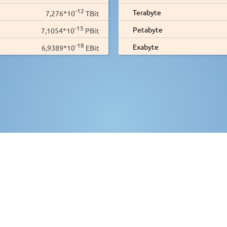
-12
Terabyte
7,276*10
TBit
-15
Petabyte
7,1054*10
PBit
-18
Exabyte
6,9389*10
EBit