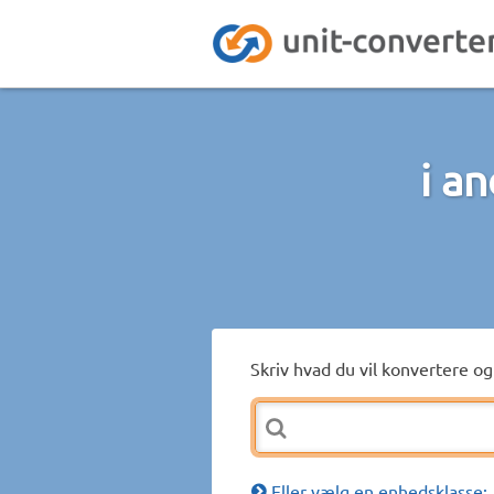
i a
Skriv hvad du vil konvertere og 
Eller vælg en enhedsklasse: