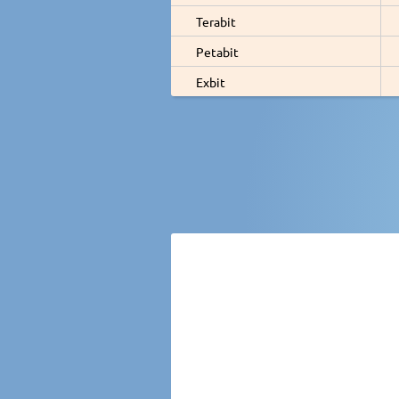
Terabit
Petabit
Exbit