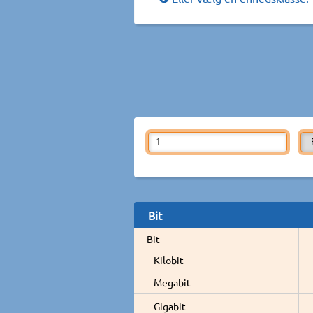
Bit
Bit
Kilobit
Megabit
Gigabit