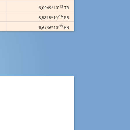
-13
9,0949*10
TB
-16
8,8818*10
PB
-19
8,6736*10
EB