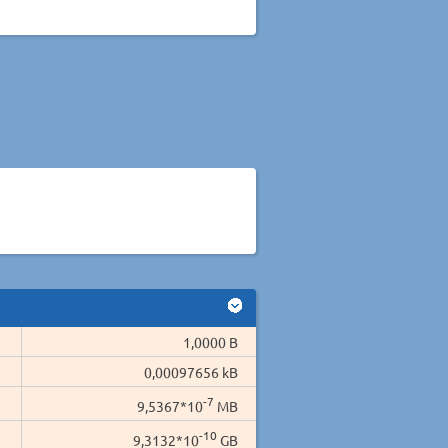
1,0000 B
0,00097656 kB
-7
9,5367*10
MB
-10
9,3132*10
GB