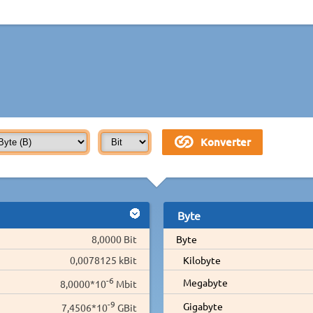
Byte
8,0000 Bit
Byte
0,0078125 kBit
Kilobyte
-6
Megabyte
8,0000*10
Mbit
-9
Gigabyte
7,4506*10
GBit