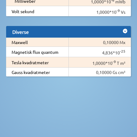
Milliweber
1,0000*10
mWb
-9
Volt sekund
1,0000*10
Vs
Diverse
Maxwell
0,10000 Mx
-25
Magnetisk flux quantum
4,836*10
-9
Tesla kvadratmeter
1,0000*10
T m²
Gauss kvadratmeter
0,10000 Gs cm²