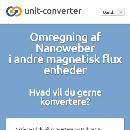
Dansk
Omregning af
Nanoweber
i andre magnetisk flux
enheder
Hvad vil du gerne
konvertere?
Skriv hvad du vil konvertere og tryk retur.