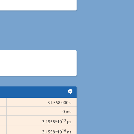
31.558.000 s
0 ms
13
3,1558*10
µs
16
3,1558*10
ns