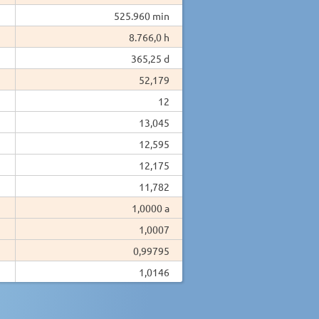
525.960 min
8.766,0 h
365,25 d
52,179
12
13,045
12,595
12,175
11,782
1,0000 a
1,0007
0,99795
1,0146