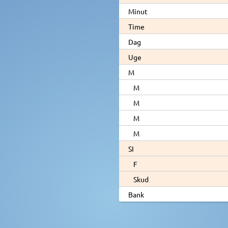
Minut
Time
Dag
Uge
M
M
M
M
M
SI
F
Skud
Bank