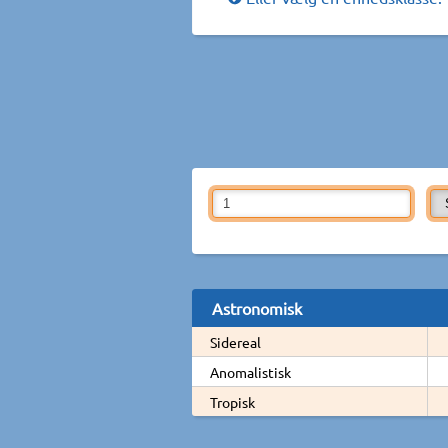
Astronomisk
Sidereal
Anomalistisk
Tropisk