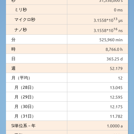
ミリ秒
0 ms
13
マイクロ秒
3.1558*10
µs
16
ナノ秒
3.1558*10
ns
分
525,960 min
時
8,766.0 h
日
365.25 d
週
52.179
月（平均）
12
月（28日）
13.045
月（29日）
12.595
月（30日）
12.175
月（31日）
11.782
SI単位系－年
1.0000 a