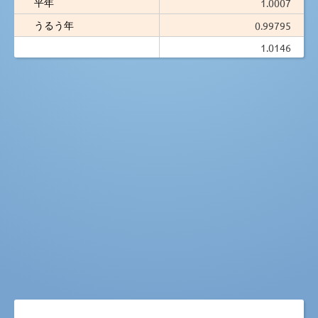
平年
1.0007
うるう年
0.99795
1.0146