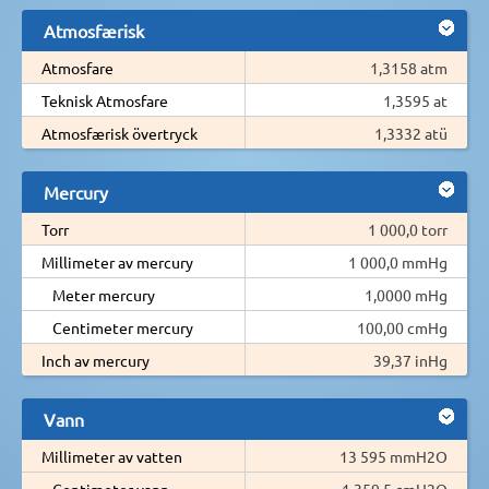
Atmosfærisk
Atmosfare
1,3158 atm
Teknisk Atmosfare
1,3595 at
Atmosfærisk övertryck
1,3332 atü
Mercury
Torr
1 000,0 torr
Millimeter av mercury
1 000,0 mmHg
Meter mercury
1,0000 mHg
Centimeter mercury
100,00 cmHg
Inch av mercury
39,37 inHg
Vann
Millimeter av vatten
13 595 mmH2O
Centimeter vann
1 359,5 cmH2O