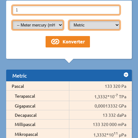
Metric
Pascal
133 320 Pa
-7
Terapascal
1,3332*10
TPa
Gigapascal
0,00013332 GPa
Decapascal
13 332 daPa
Millipascal
133 320 000 mPa
11
Mikropascal
1,3332*10
µPa