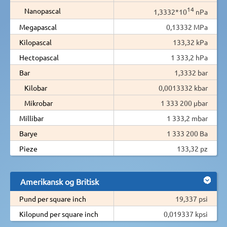
14
Nanopascal
1,3332*10
nPa
Megapascal
0,13332 MPa
Kilopascal
133,32 kPa
Hectopascal
1 333,2 hPa
Bar
1,3332 bar
Kilobar
0,0013332 kbar
Mikrobar
1 333 200 µbar
Millibar
1 333,2 mbar
Barye
1 333 200 Ba
Pieze
133,32 pz
Amerikansk og Britisk
Pund per square inch
19,337 psi
Kilopund per square inch
0,019337 kpsi