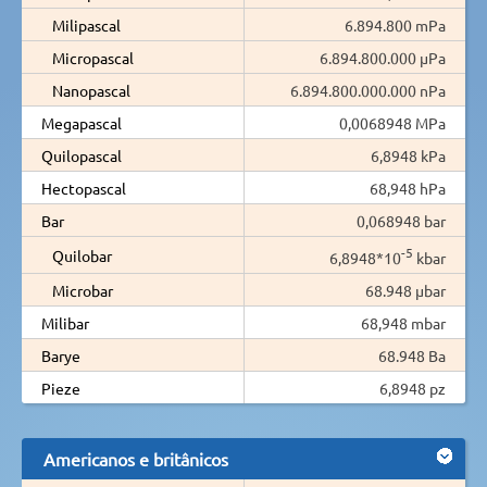
Milipascal
6.894.800 mPa
Micropascal
6.894.800.000 µPa
Nanopascal
6.894.800.000.000 nPa
Megapascal
0,0068948 MPa
Quilopascal
6,8948 kPa
Hectopascal
68,948 hPa
Bar
0,068948 bar
-5
Quilobar
6,8948*10
kbar
Microbar
68.948 µbar
Milibar
68,948 mbar
Barye
68.948 Ba
Pieze
6,8948 pz
Americanos e britânicos