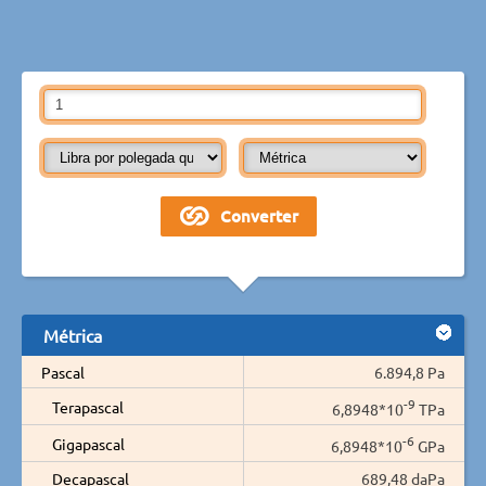
Métrica
Pascal
6.894,8 Pa
-9
Terapascal
6,8948*10
TPa
-6
Gigapascal
6,8948*10
GPa
Decapascal
689,48 daPa