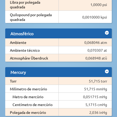
Libra por polegada
1,0000 psi
quadrada
Quilopound por polegada
0,0010000 kpsi
quadrada
Atmosférico
Ambiente
0,068046 atm
Ambiente técnico
0,070307 at
Atmosphäre Überdruck
0,068948 atü
Mercury
Torr
51,715 torr
Milímetro de mercúrio
51,715 mmHg
Metro de mercúrio
0,051715 mHg
Centímetro de mercúrio
5,1715 cmHg
Polegada de mercúrio
2,036 inHg