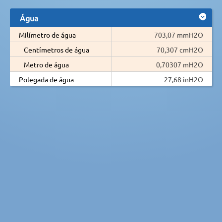
Água
Milímetro de água
703,07 mmH2O
Centímetros de água
70,307 cmH2O
Metro de água
0,70307 mH2O
Polegada de água
27,68 inH2O