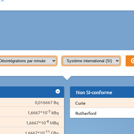
Non SI-conforme
0,016667 Bq
Curie
-5
1,6667*10
kBq
Rutherford
-8
1,6667*10
MBq
-11
1,6667*10
GBq