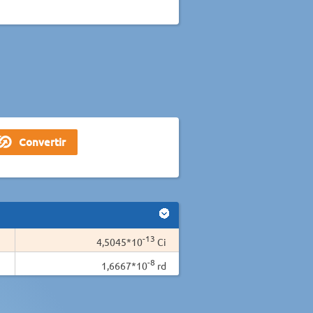
-13
4,5045*10
Ci
-8
1,6667*10
rd