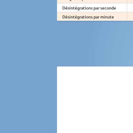
Désintégrations par seconde
Désintégrations par minute