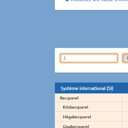
Système international (SI)
Becquerel
Kilobecquerel
Mégabecquerel
Gigabecquerel