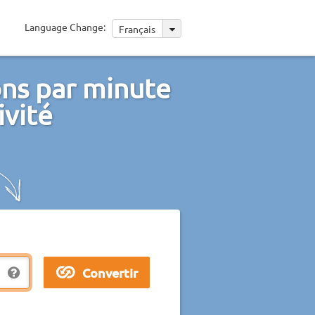
Language Change:
Français
ons par minute
ivité