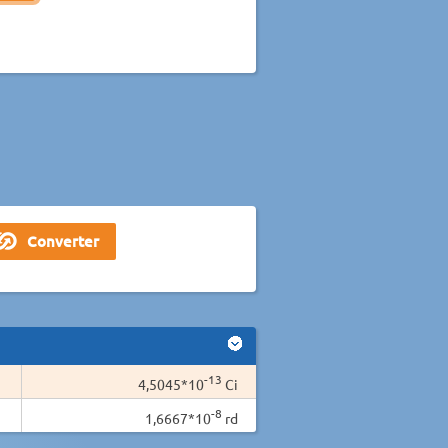
-13
4,5045*10
Ci
-8
1,6667*10
rd