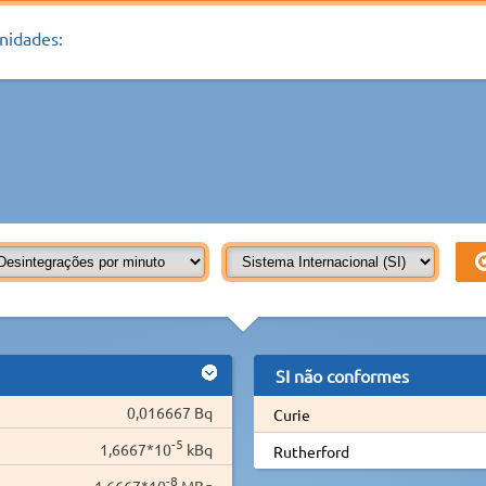
nidades:
SI não conformes
0,016667 Bq
Curie
-5
1,6667*10
kBq
Rutherford
-8
1,6667*10
MBq