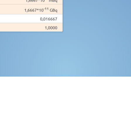
-11
1,6667*10
GBq
0,016667
1,0000