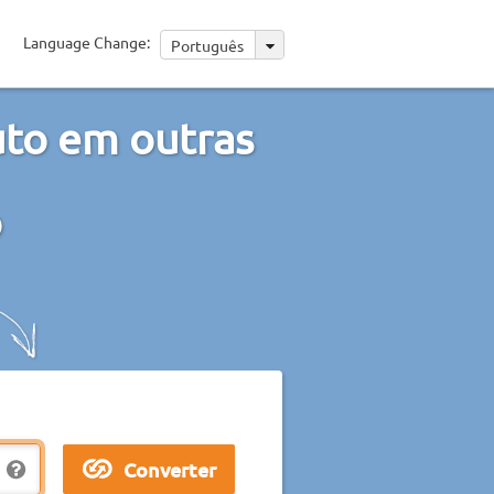
Language Change:
Português
uto em outras
o