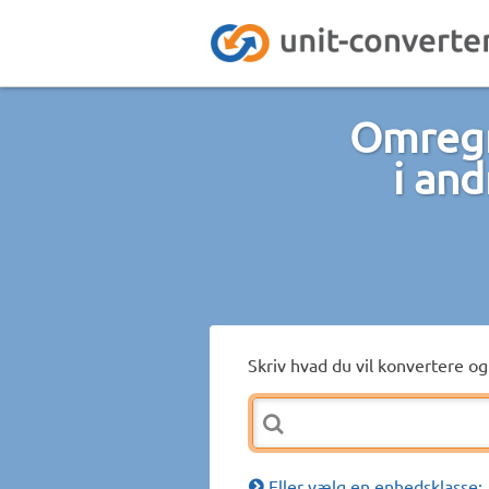
Omregn
i an
Skriv hvad du vil konvertere og 
Eller vælg en enhedsklasse: