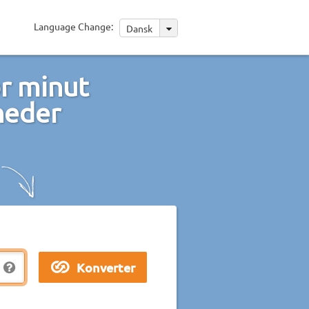
Language Change:
Dansk
r minut
heder