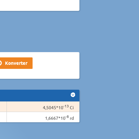
-13
4,5045*10
Ci
-8
1,6667*10
rd