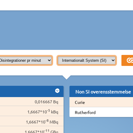
Non SI overensstemmelse
0,016667 Bq
Curie
-5
1,6667*10
kBq
Rutherford
-8
1,6667*10
MBq
-11
1,6667*10
GBq