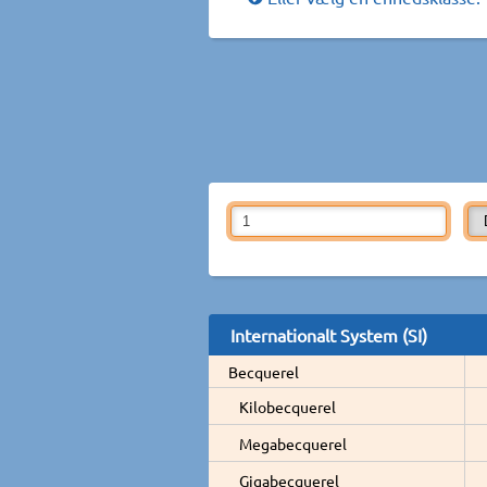
Internationalt System (SI)
Becquerel
Kilobecquerel
Megabecquerel
Gigabecquerel