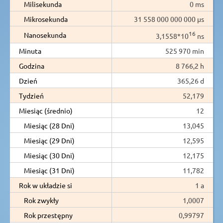
Milisekunda
0 ms
Mikrosekunda
31 558 000 000 000 µs
16
Nanosekunda
3,1558*10
ns
Minuta
525 970 min
Godzina
8 766,2 h
Dzień
365,26 d
Tydzień
52,179
Miesiąc (średnio)
12
Miesiąc (28 Dni)
13,045
Miesiąc (29 Dni)
12,595
Miesiąc (30 Dni)
12,175
Miesiąc (31 Dni)
11,782
Rok w układzie si
1 a
Rok zwykły
1,0007
Rok przestępny
0,99797