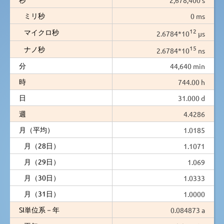
ミリ秒
0 ms
12
マイクロ秒
2.6784*10
µs
15
ナノ秒
2.6784*10
ns
分
44,640 min
時
744.00 h
日
31.000 d
週
4.4286
月（平均）
1.0185
月（28日）
1.1071
月（29日）
1.069
月（30日）
1.0333
月（31日）
1.0000
SI単位系－年
0.084873 a