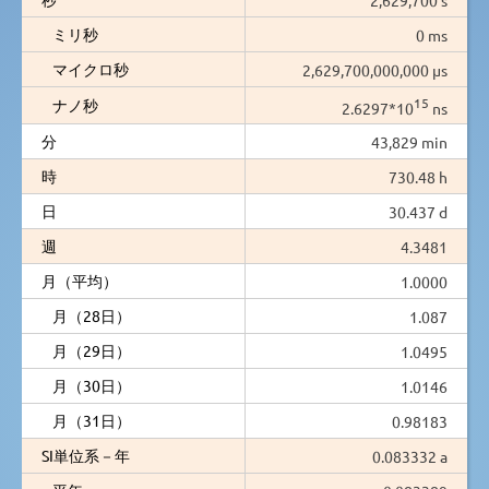
ミリ秒
0 ms
マイクロ秒
2,629,700,000,000 µs
15
ナノ秒
2.6297*10
ns
分
43,829 min
時
730.48 h
日
30.437 d
週
4.3481
月（平均）
1.0000
月（28日）
1.087
月（29日）
1.0495
月（30日）
1.0146
月（31日）
0.98183
SI単位系－年
0.083332 a