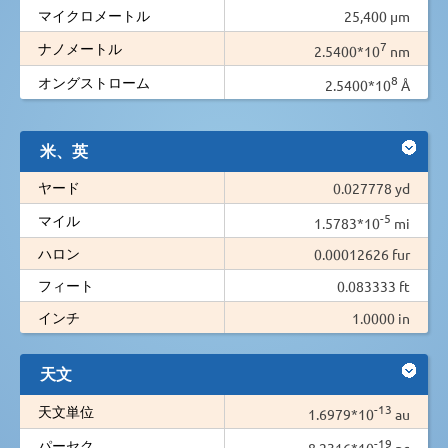
マイクロメートル
25,400 µm
7
ナノメートル
2.5400*10
nm
8
オングストローム
2.5400*10
Å
米、英
ヤード
0.027778 yd
-5
マイル
1.5783*10
mi
ハロン
0.00012626 fur
フィート
0.083333 ft
インチ
1.0000 in
天文
-13
天文単位
1.6979*10
au
-19
パーセク
8.2316*10
pc