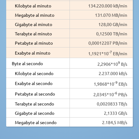
Kilobyte al minuto
134.220.000 kB/min
Megabyte al minuto
131.070 MB/min
Gigabyte al minuto
128,00 GB/min
Terabyte al minuto
0,12500 TB/min
Petabyte al minuto
0,00012207 PB/min
-7
Exabyte al minuto
1,1921*10
EB/min
9
Byte al secondo
2,2906*10
B/s
Kilobyte al secondo
2.237.000 kB/s
-9
Exabyte al secondo
1,9868*10
EB/s
-6
Petabyte al secondo
2,0345*10
PB/s
Terabyte al secondo
0,0020833 TB/s
Gigabyte al secondo
2,1333 GB/s
Megabyte al secondo
2.184,5 MB/s