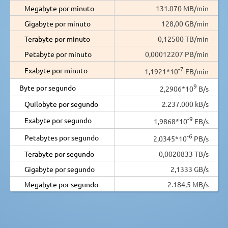
Megabyte por minuto
131.070 MB/min
Gigabyte por minuto
128,00 GB/min
Terabyte por minuto
0,12500 TB/min
Petabyte por minuto
0,00012207 PB/min
-7
Exabyte por minuto
1,1921*10
EB/min
9
Byte por segundo
2,2906*10
B/s
Quilobyte por segundo
2.237.000 kB/s
-9
Exabyte por segundo
1,9868*10
EB/s
-6
Petabytes por segundo
2,0345*10
PB/s
Terabyte por segundo
0,0020833 TB/s
Gigabyte por segundo
2,1333 GB/s
Megabyte por segundo
2.184,5 MB/s