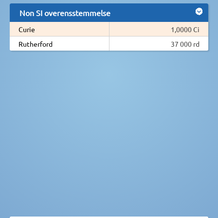
Non SI overensstemmelse
Curie
1,0000 Ci
Rutherford
37 000 rd