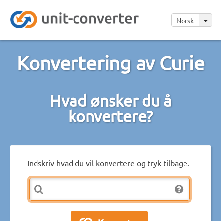
Norsk
Konvertering av Curie
Hvad ønsker du å
konvertere?
Indskriv hvad du vil konvertere og tryk tilbage.