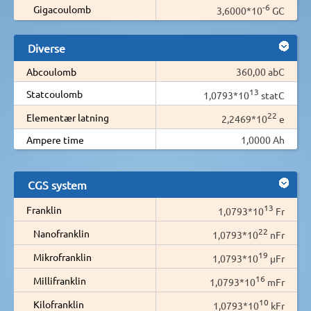
-6
Gigacoulomb
3,6000*10
GC
Diverse
Abcoulomb
360,00 abC
13
Statcoulomb
1,0793*10
statC
22
Elementær latning
2,2469*10
e
Ampere time
1,0000 Ah
CGS system
13
Franklin
1,0793*10
Fr
22
Nanofranklin
1,0793*10
nFr
19
Mikrofranklin
1,0793*10
µFr
16
Millifranklin
1,0793*10
mFr
10
Kilofranklin
1,0793*10
kFr