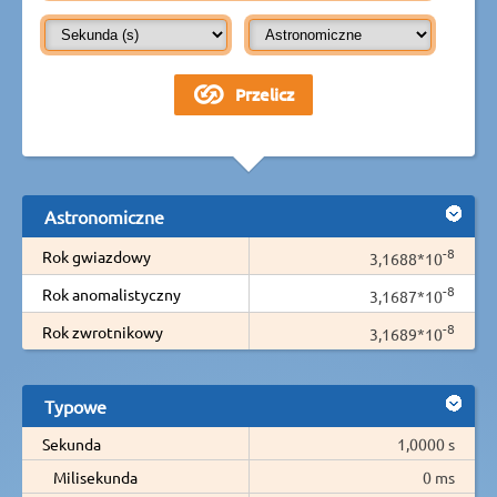
Astronomiczne
-8
Rok gwiazdowy
3,1688*10
-8
Rok anomalistyczny
3,1687*10
-8
Rok zwrotnikowy
3,1689*10
Typowe
Sekunda
1,0000 s
Milisekunda
0 ms