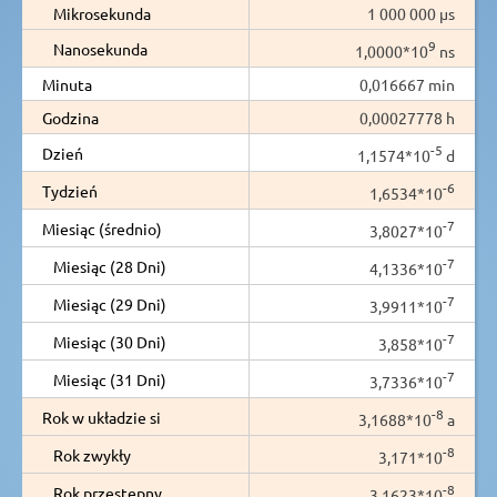
Mikrosekunda
1 000 000 µs
9
Nanosekunda
1,0000*10
ns
Minuta
0,016667 min
Godzina
0,00027778 h
-5
Dzień
1,1574*10
d
-6
Tydzień
1,6534*10
-7
Miesiąc (średnio)
3,8027*10
-7
Miesiąc (28 Dni)
4,1336*10
-7
Miesiąc (29 Dni)
3,9911*10
-7
Miesiąc (30 Dni)
3,858*10
-7
Miesiąc (31 Dni)
3,7336*10
-8
Rok w układzie si
3,1688*10
a
-8
Rok zwykły
3,171*10
-8
Rok przestępny
3,1623*10