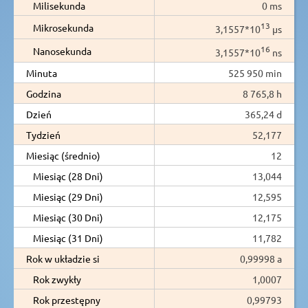
Milisekunda
0 ms
13
Mikrosekunda
3,1557*10
µs
16
Nanosekunda
3,1557*10
ns
Minuta
525 950 min
Godzina
8 765,8 h
Dzień
365,24 d
Tydzień
52,177
Miesiąc (średnio)
12
Miesiąc (28 Dni)
13,044
Miesiąc (29 Dni)
12,595
Miesiąc (30 Dni)
12,175
Miesiąc (31 Dni)
11,782
Rok w układzie si
0,99998 a
Rok zwykły
1,0007
Rok przestępny
0,99793