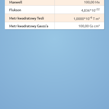
Maxwell
100,00 Mx
-22
Flukson
4,836*10
-6
Metr kwadratowy Tesli
1,0000*10
T m²
Metr kwadratowy Gauss'a
100,00 Gs cm²