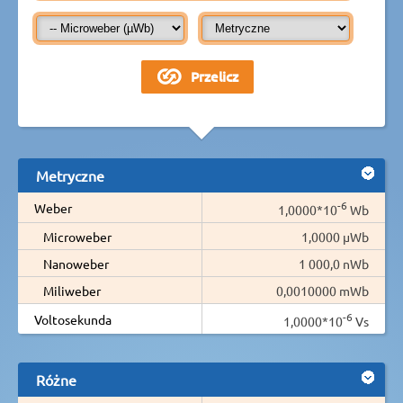
Metryczne
-6
Weber
1,0000*10
Wb
Microweber
1,0000 µWb
Nanoweber
1 000,0 nWb
Miliweber
0,0010000 mWb
-6
Voltosekunda
1,0000*10
Vs
Różne