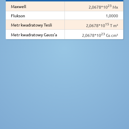
23
Maxwell
2,0678*10
Mx
Flukson
1,0000
15
Metr kwadratowy Tesli
2,0678*10
T m²
23
Metr kwadratowy Gauss'a
2,0678*10
Gs cm²