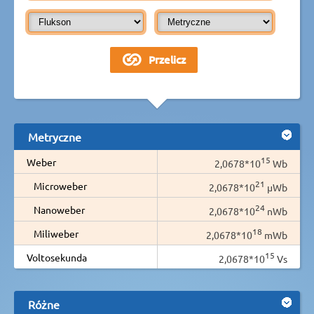
Metryczne
15
Weber
2,0678*10
Wb
21
Microweber
2,0678*10
µWb
24
Nanoweber
2,0678*10
nWb
18
Miliweber
2,0678*10
mWb
15
Voltosekunda
2,0678*10
Vs
Różne