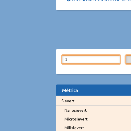
Métrica
Sievert
Nanosievert
Microsievert
Milisievert