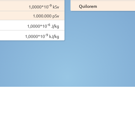
-9
Quilorem
1,0000*10
kSv
1.000.000 pSv
-6
1,0000*10
J/kg
-9
1,0000*10
kJ/kg