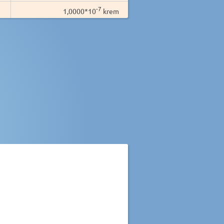
-7
1,0000*10
krem