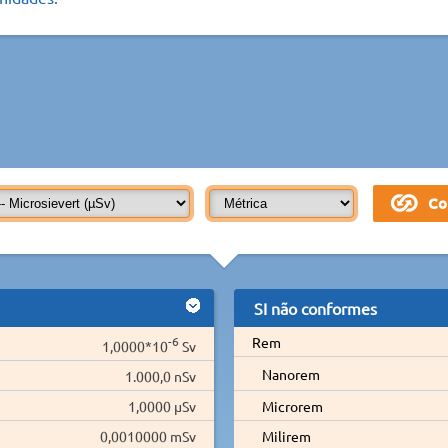
SI não conformes
-6
Rem
1,0000*10
Sv
Nanorem
1.000,0 nSv
1,0000 µSv
Microrem
0,0010000 mSv
Milirem