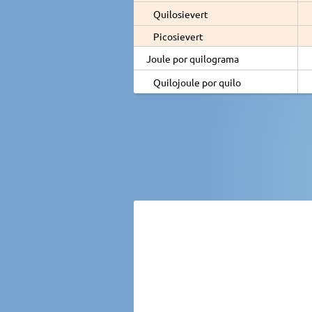
Quilosievert
Picosievert
Joule por quilograma
Quilojoule por quilo