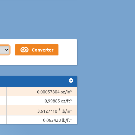
0,00057804 oz/in³
0,99885 oz/ft³
-5
3,6127*10
lb/in³
0,062428 lb/ft³