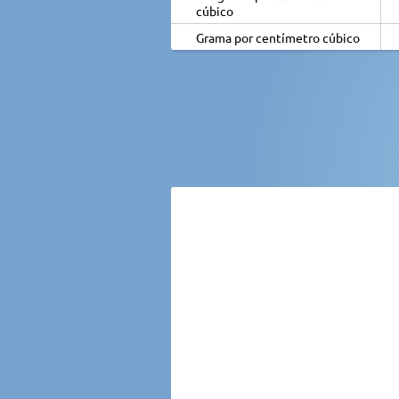
cúbico
Grama por centímetro cúbico