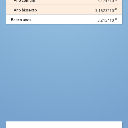
3,171*10
-8
Ano bissexto
3,1623*10
-8
Banco anos
3,215*10