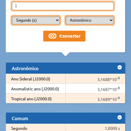
Astronômico
-8
Ano Sideral (J2000.0)
3,1688*10
-8
Anomalistic ano (J2000.0)
3,1687*10
-8
Tropical ano (J2000.0)
3,1689*10
Comum
Segundo
1,0000 s