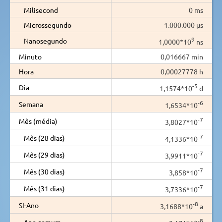
Milisecond
0 ms
Microssegundo
1.000.000 µs
9
Nanosegundo
1,0000*10
ns
Minuto
0,016667 min
Hora
0,00027778 h
-5
Dia
1,1574*10
d
-6
Semana
1,6534*10
-7
Mês (média)
3,8027*10
-7
Mês (28 dias)
4,1336*10
-7
Mês (29 dias)
3,9911*10
-7
Mês (30 dias)
3,858*10
-7
Mês (31 dias)
3,7336*10
-8
SI-Ano
3,1688*10
a
-8
Ano comum