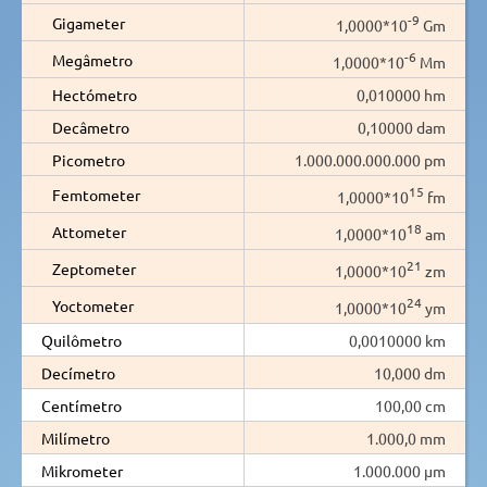
-9
Gigameter
1,0000*10
Gm
-6
Megâmetro
1,0000*10
Mm
Hectómetro
0,010000 hm
Decâmetro
0,10000 dam
Picometro
1.000.000.000.000 pm
15
Femtometer
1,0000*10
fm
18
Attometer
1,0000*10
am
21
Zeptometer
1,0000*10
zm
24
Yoctometer
1,0000*10
ym
Quilômetro
0,0010000 km
Decímetro
10,000 dm
Centímetro
100,00 cm
Milímetro
1.000,0 mm
Mikrometer
1.000.000 µm