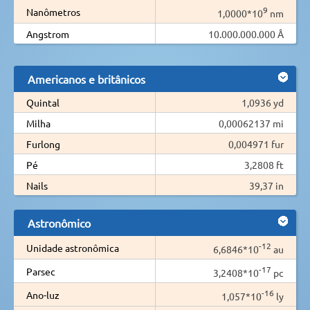
9
Nanômetros
1,0000*10
nm
Angstrom
10.000.000.000 Å
Americanos e britânicos
Quintal
1,0936 yd
Milha
0,00062137 mi
Furlong
0,004971 fur
Pé
3,2808 ft
Nails
39,37 in
Astronômico
-12
Unidade astronômica
6,6846*10
au
-17
Parsec
3,2408*10
pc
-16
Ano-luz
1,057*10
ly