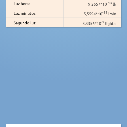
-13
Luz horas
9,2657*10
lh
-11
Luz minutos
5,5594*10
lmin
-9
Segundo-luz
3,3356*10
light s