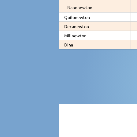
Nanonewton
Quilonewton
Decanewton
Milinewton
Dina