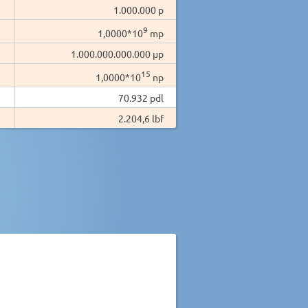
1.000.000 p
9
1,0000*10
mp
1.000.000.000.000 µp
15
1,0000*10
np
70.932 pdl
2.204,6 lbf