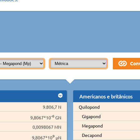
Americanos e britânicos
9.806,7 N
Quilopond
-6
Gigapond
9,8067*10
GN
Megapond
0,0098067 MN
Decapond
9
9,8067*10
µN