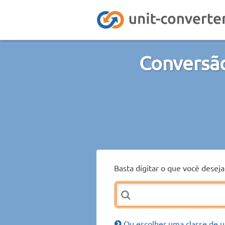
Conversã
Basta digitar o que você desej
Ou escolher uma classe de u