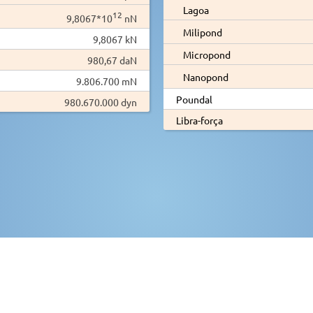
Lagoa
12
9,8067*10
nN
Milipond
9,8067 kN
Micropond
980,67 daN
Nanopond
9.806.700 mN
Poundal
980.670.000 dyn
Libra-força