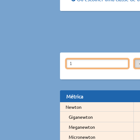
Métrica
Newton
Giganewton
Meganewton
Micronewton