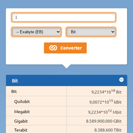
Bit
18
Bit
9,2234*10
Bit
15
Quilobit
9,0072*10
kBit
12
Megabit
9,2234*10
Mbit
Gigabit
8.589.900.000 GBit
Terabit
8.388.600 TBit