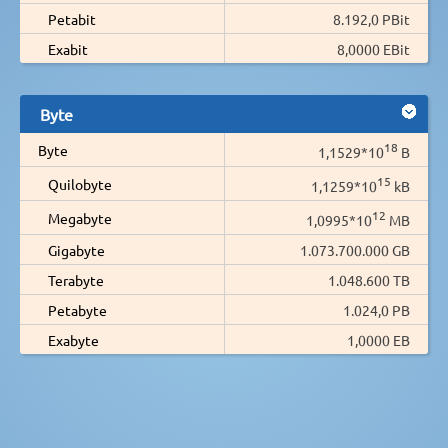
Petabit
8.192,0 PBit
Exabit
8,0000 EBit
Byte
18
Byte
1,1529*10
B
15
Quilobyte
1,1259*10
kB
12
Megabyte
1,0995*10
MB
Gigabyte
1.073.700.000 GB
Terabyte
1.048.600 TB
Petabyte
1.024,0 PB
Exabyte
1,0000 EB