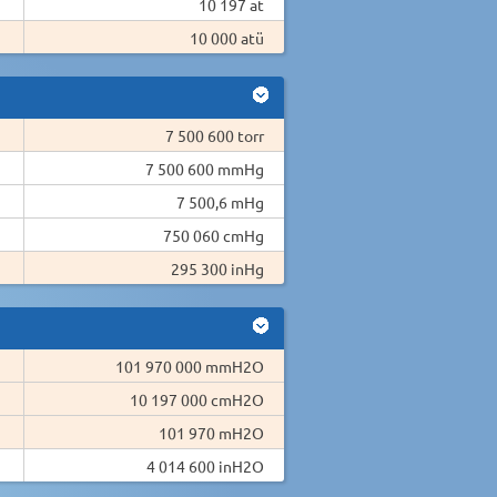
10 197 at
10 000 atü
7 500 600 torr
7 500 600 mmHg
7 500,6 mHg
750 060 cmHg
295 300 inHg
101 970 000 mmH2O
10 197 000 cmH2O
101 970 mH2O
4 014 600 inH2O