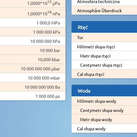
Atmosfera techniczna
15
1,0000*10
µPa
Atmosphäre Überdruck
18
1,0000*10
nPa
1 000,0 MPa
Rtęć
1 000 000 kPa
Tor
10 000 000 hPa
Milimetr słupa rtęci
10 000 bar
Metr słupa rtęci
10,000 kbar
Centymetr słupa rtęci
10 000 000 000 µbar
Cal słupa rtęci
10 000 000 mbar
10 000 000 000 Ba
Woda
1 000 000 pz
Milimetr słupa wody
Centymetr słupa wody
Metr słupa wody
Cal słupa wody