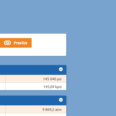
145 040 psi
145,04 kpsi
9 869,2 atm