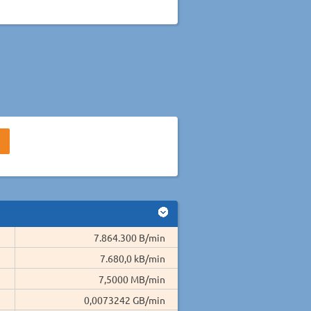
7.864.300 B/min
7.680,0 kB/min
7,5000 MB/min
0,0073242 GB/min