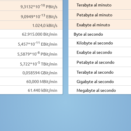
Terabyte al minuto
-10
9,3132*10
PBit/s
Petabyte al minuto
-13
9,0949*10
EBit/s
Exabyte al minuto
1.024,0 kBit/s
62.915.000 Bit/min
Byte al secondo
-11
Kilobyte al secondo
5,457*10
EBit/min
Exabyte al secondo
-8
5,5879*10
PBit/min
Petabyte al secondo
-5
5,722*10
TBit/min
Terabyte al secondo
0,058594 GBit/min
60,000 MBit/min
Gigabyte al secondo
61.440 kBit/min
Megabyte al secondo