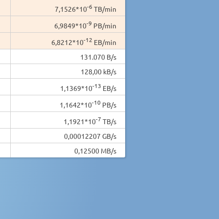
-6
7,1526*10
TB/min
-9
6,9849*10
PB/min
-12
6,8212*10
EB/min
131.070 B/s
128,00 kB/s
-13
1,1369*10
EB/s
-10
1,1642*10
PB/s
-7
1,1921*10
TB/s
0,00012207 GB/s
0,12500 MB/s