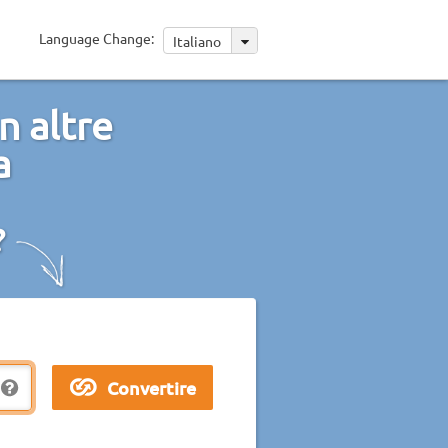
Language Change:
Italiano
n altre
a
?