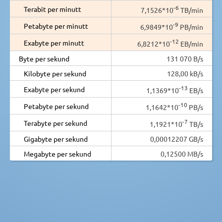
-6
Terabit per minutt
7,1526*10
TB/min
-9
Petabyte per minutt
6,9849*10
PB/min
-12
Exabyte per minutt
6,8212*10
EB/min
Byte per sekund
131 070 B/s
Kilobyte per sekund
128,00 kB/s
-13
Exabyte per sekund
1,1369*10
EB/s
-10
Petabyte per sekund
1,1642*10
PB/s
-7
Terabyte per sekund
1,1921*10
TB/s
Gigabyte per sekund
0,00012207 GB/s
Megabyte per sekund
0,12500 MB/s