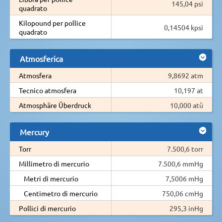
145,04 psi
quadrato
Kilopound per pollice
0,14504 kpsi
quadrato
Atmosferica
Atmosfera
9,8692 atm
Tecnico atmosfera
10,197 at
Atmosphäre Überdruck
10,000 atü
Mercury
Torr
7.500,6 torr
Millimetro di mercurio
7.500,6 mmHg
Metri di mercurio
7,5006 mHg
Centimetro di mercurio
750,06 cmHg
Pollici di mercurio
295,3 inHg