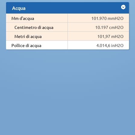
Acqua
Mm d'acqua
101.970 mmH2O
Centimetro di acqua
10.197 cmH2O
Metri di acqua
101,97 mH2O
Pollice di acqua
4.014,6 inH2O